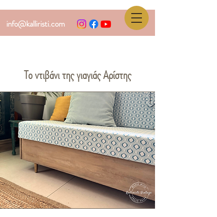
info@kalliristi.com
Το ντιβάνι της γιαγιάς Αρίστης