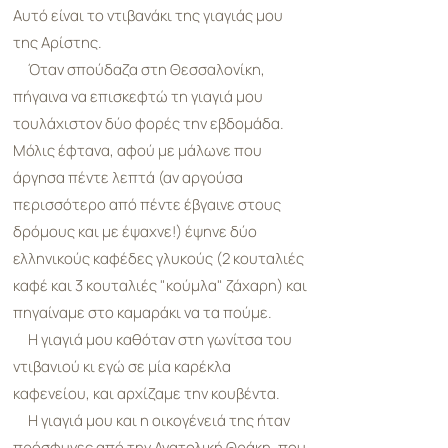
Αυτό είναι το ντιβανάκι της γιαγιάς μου
της Αρίστης.
Όταν σπούδαζα στη Θεσσαλονίκη,
πήγαινα να επισκεφτώ τη γιαγιά μου
τουλάχιστον δύο φορές την εβδομάδα.
Μόλις έφτανα, αφού με μάλωνε που
άργησα πέντε λεπτά (αν αργούσα
περισσότερο από πέντε έβγαινε στους
δρόμους και με έψαχνε!) έψηνε δύο
ελληνικούς καφέδες γλυκούς (2 κουταλιές
καφέ και 3 κουταλιές "κούμλα" ζάχαρη) και
πηγαίναμε στο καμαράκι να τα πούμε.
Η γιαγιά μου καθόταν στη γωνίτσα του
ντιβανιού κι εγώ σε μία καρέκλα
καφενείου, και αρχίζαμε την κουβέντα.
Η γιαγιά μου και η οικογένειά της ήταν
πρόσφυγες από την Ανατολική Θράκη, που