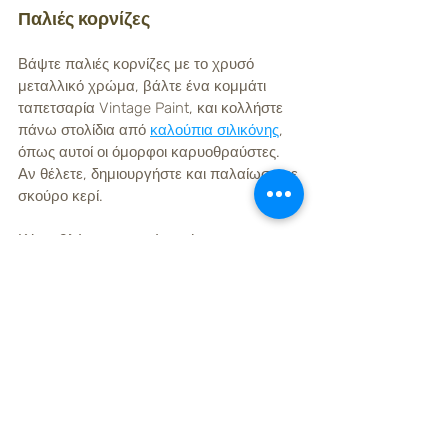
Παλιές κορνίζες
Βάψτε παλιές κορνίζες με το χρυσό 
μεταλλικό χρώμα, βάλτε ένα κομμάτι 
ταπετσαρία Vintage Paint, και κολλήστε 
πάνω στολίδια από 
καλούπια σιλικόνης
, 
όπως αυτοί οι όμορφοι καρυοθραύστες. 
Αν θέλετε, δημιουργήστε και παλαίωση με 
σκούρο κερί.
Κάτω βλέπετε μερικές ακόμα 
φωτογραφίες - έμπνευση για να 
προσθέσετε λάμψη στις δημιουργίες σας. 
Οποιοδήποτε παλιό αντικείμενο ή 
διακοσμητικό μπορεί να μεταμορφωθεί με 
λίγη φαντασία!