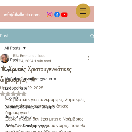
info@kalliristi.com
Post
All Posts
Rita Emmanouilidou
All Posts
Oct 24, 2024
1 min read
⚜️ Χρυσές Χριστουγεννιάτικες
Εφέ Ξύλου
δημιουργίες ⚜️
Μαθαίνουμε για τα χρώματα
Updated:
Nov 29, 2025
Σκούρο κερί
Rated NaN out of 5 stars.
Τεχνικές
Ετοιμαστείτε για πανέμορφες, λαμπερές 
χειροποίητες χριστουγεννιάτικες 
Βασικές οδηγίες για βάψιμο
δημιουργίες!
Βάψιμο τοίχων
Ξέρω, ακόμα δεν έχει μπει ο Νοέμβριος! 
Αλλά αν δεν ξεκινήσουμε νωρίς, πότε θα 
Ιδέες DIY διακόσμησης