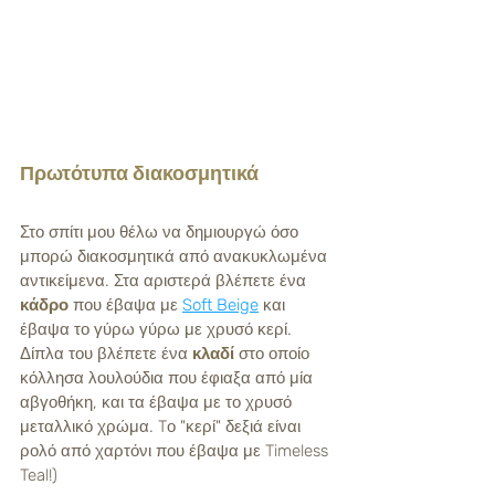
Πρωτότυπα διακοσμητικά
Στο σπίτι μου θέλω να δημιουργώ όσο 
μπορώ διακοσμητικά από ανακυκλωμένα 
αντικείμενα. Στα αριστερά βλέπετε ένα 
κάδρο
 που έβαψα με 
Soft Beige
 και 
έβαψα το γύρω γύρω με χρυσό κερί. 
Δίπλα του βλέπετε ένα 
κλαδί
 στο οποίο 
κόλλησα λουλούδια που έφιαξα από μία 
αβγοθήκη, και τα έβαψα με το χρυσό 
μεταλλικό χρώμα. Tο "κερί" δεξιά είναι 
ρολό από χαρτόνι που έβαψα με Timeless 
Teal!)