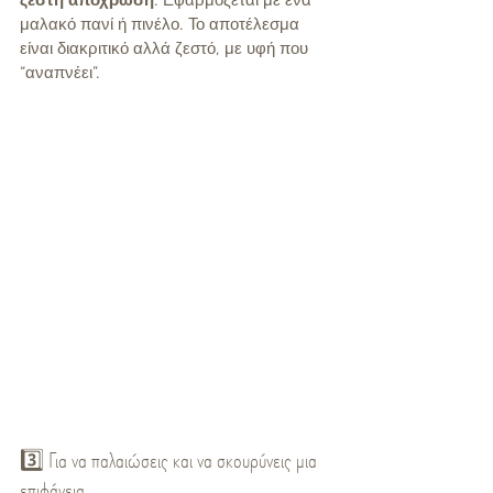
ζεστή απόχρωση
. Εφαρμόζεται με ένα 
μαλακό πανί ή πινέλο. Το αποτέλεσμα 
είναι διακριτικό αλλά ζεστό, με υφή που 
“αναπνέει”.
3️⃣ Για να παλαιώσεις και να σκουρύνεις μια 
επιφάνεια