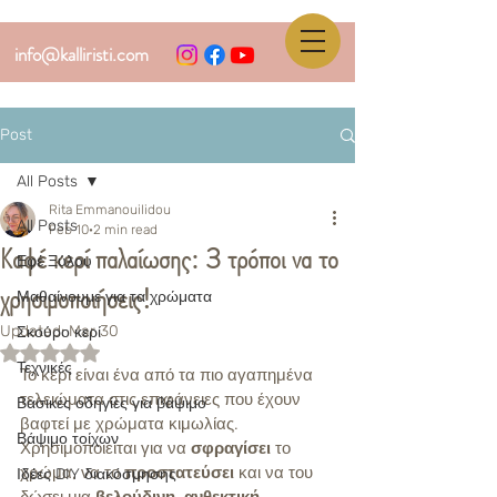
info@kalliristi.com
Post
All Posts
Rita Emmanouilidou
All Posts
Feb 10
2 min read
Καφέ κερί παλαίωσης: 3 τρόποι να το
Εφέ Ξύλου
χρησιμοποιήσεις!
Μαθαίνουμε για τα χρώματα
Updated:
Mar 30
Σκούρο κερί
Rated NaN out of 5 stars.
Τεχνικές
Το κερί είναι ένα από τα πιο αγαπημένα 
τελειώματα στις επιφάνειες που έχουν 
Βασικές οδηγίες για βάψιμο
βαφτεί με χρώματα κιμωλίας. 
Βάψιμο τοίχων
Χρησιμοποιείται για να 
σφραγίσει
 το 
χρώμα, να το 
προστατεύσει
 και να του 
Ιδέες DIY διακόσμησης