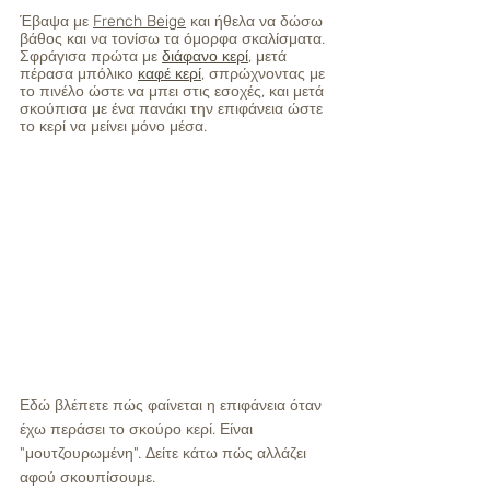
Έβαψα με 
French Beige
 και ήθελα να δώσω 
βάθος και να τονίσω τα όμορφα σκαλίσματα. 
Σφράγισα πρώτα με 
διάφανο κερί
, μετά 
πέρασα μπόλικο 
καφέ κερί
, σπρώχνοντας με 
το πινέλο ώστε να μπει στις εσοχές, και μετά 
σκούπισα με ένα πανάκι την επιφάνεια ώστε 
το κερί να μείνει μόνο μέσα. 
Εδώ βλέπετε πώς φαίνεται η επιφάνεια όταν 
έχω περάσει το σκούρο κερί. Είναι 
"μουτζουρωμένη". Δείτε κάτω πώς αλλάζει 
αφού σκουπίσουμε.