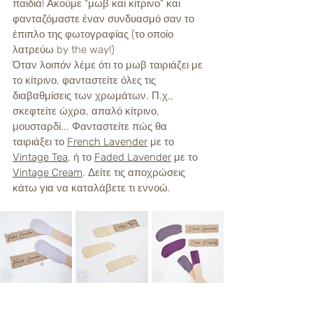
παιδιά! Ακούμε "μωβ και κίτρινο" και 
φανταζόμαστε έναν συνδυασμό σαν το 
έπιπλο της φωτογραφίας (το οποίο 
λατρεύω by the way!)
Όταν λοιπόν λέμε ότι το μωβ ταιριάζει με 
το κίτρινο, φανταστείτε όλες τις 
διαβαθμίσεις των χρωμάτων. Π.χ., 
σκεφτείτε ώχρα, απαλό κίτρινο, 
μουσταρδί... Φανταστείτε πώς θα 
ταιριάξει το 
French Lavender
 με το 
Vintage Tea
, ή το 
Faded Lavender
 με το 
Vintage Cream
. Δείτε τις αποχρώσεις 
κάτω για να καταλάβετε τι εννοώ. 