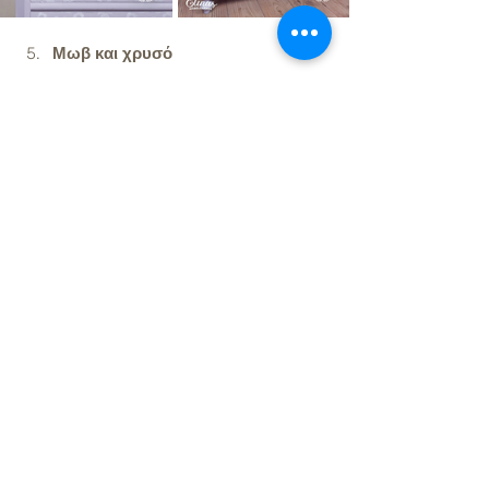
Μωβ και χρυσό
Και για εσάς που είστε πιο glamorous και 
σας αρέσουν τα πιο φανταχτερά, σας 
κράτησα το καλύτερο για τελευταίο. Δείτε 
αυτό το υπέροχο έπιπλο που έβαψε η 
Bozena Maxwell, Brand Ambassador της 
Vintage Paint με 
Dark Lavender
. Δε 
νομίζω ότι χρειάζεται να σας πείσω ότι το 
μωβ ταιριάζει με το χρυσό!
Αυτοί φυσικά δεν είναι οι μόνοι 
συνδυασμοί που μπορείτε να κάνετε με το 