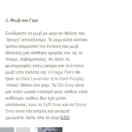
3, Μωβ και Γκρι
Συνδυάστε το μωβ με γκρι αν θέλετε πιο 
"ήσυχο" αποτέλεσμα. Το γκρι κατά κάποιο 
τρόπο ισορροπεί την ένταση του μωβ, 
δίνοντας μια αίσθηση ηρεμίας και, ας το 
πούμε, σοβαρότητας. Αν δείτε τις 
φωτογραφίες κάτω,ακόμα και το έντονο 
μωβ (στη παλέτα της Vintage Paint θα 
ήταν το Dark Lavender ή το Dark Purple), 
"σπάει" δίπλα στο γκρι. Το Old Grey είναι 
μια πολύ ωραία επιλογή γκρι, καθώς είναι 
ουδέτερο, καθώς δεν έχει μπλε 
υποτόνους, ενώ το Soft Grey και το Stone 
Grey είναι πιο απαλά και ανοιχτά 
χρώματα. Δείτε όλα τα γκρι 
ΕΔΩ
. 