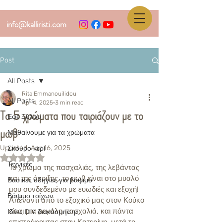
info@kalliristi.com
Post
All Posts
Rita Emmanouilidou
All Posts
Apr 4, 2025
3 min read
Τα 5 χρώματα που ταιριάζουν με το
Εφέ Ξύλου
μωβ
Μαθαίνουμε για τα χρώματα
Updated:
Apr 16, 2025
Σκούρο κερί
Rated NaN out of 5 stars.
Τεχνικές
Το χρώμα της πασχαλιάς, της λεβάντας 
και της άνοιξης, το μωβ είναι στο μυαλό 
Βασικές οδηγίες για βάψιμο
μου συνδεδεμένο με ευωδιές και εξοχή! 
Βάψιμο τοίχων
Απέναντι από το εξοχικό μας στον Κούκο 
είναι μια μεγάλη πασχαλιά, και πάντα 
Ιδέες DIY διακόσμησης