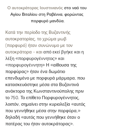
Ο αυτοκράτορας Ιουστινιανός 
στο ναό του 
Αγίου Βιταλίου στη Ραβέννα, φορώντας 
πορφυρό μανδύα.
Κατά την περίοδο της Βυζαντινής 
αυτοκρατορίας, το χρώμα μωβ 
(πορφυρό) ήταν συνώνυμο με τον 
αυτοκράτορα - και 
από εκεί βγήκε και η 
λέξη 
«
πορφυρογέννητος
»
 και 
«
πορφυρογέννητη
»
Η 
«
αίθουσα της 
πορφύρας
»
 ήταν ένα δωμάτιο 
επενδυμένο με πορφυρά μάρμαρα, που 
κατασκευάστηκε μέσα στα Βυζαντινά 
ανάκτορα της Κωνσταντινούπολης πριν 
το 750. 
Το επίθετο Πορφυρογέννητος, 
λοιπόν, σημαίνει στην κυριολεξία «αυτός 
που γεννήθηκε μέσα στην πορφύρα,» 
δηλαδή «αυτός που γεννήθηκε όταν ο 
πατέρας του ήταν αυτοκράτορας». 