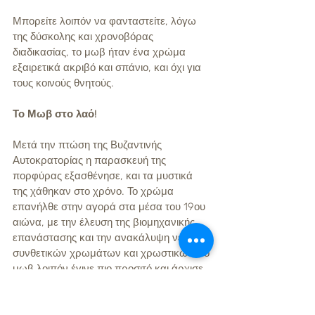
Μπορείτε λοιπόν να φανταστείτε, λόγω 
της δύσκολης και χρονοβόρας 
διαδικασίας, το μωβ ήταν ένα χρώμα 
εξαιρετικά ακριβό και σπάνιο, και όχι για 
τους κοινούς θνητούς. 
Το Μωβ στο λαό!
Μετά την πτώση της Βυζαντινής 
Αυτοκρατορίας η παρασκευή της 
πορφύρας εξασθένησε, και τα μυστικά 
της χάθηκαν στο χρόνο. Το χρώμα 
επανήλθε στην αγορά στα μέσα του 19ου 
αιώνα, με την έλευση της βιομηχανικής 
επανάστασης και την ανακάλυψη νέων 
συνθετικών χρωμάτων και χρωστικών. Το 
μωβ λοιπόν έγινε πιο προσιτό και άρχισε 
να εμφανίζεται σε πιο καθημερινές 
εφαρμογές, από τη μόδα μέχρι τη 
διακόσμηση. Δείτε για παράδειγμα αυτό 