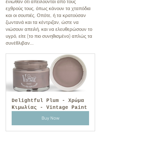
ένιωθαν ότι απειλούνται από τους 
εχθρούς τους, όπως κάνουν τα χταπόδια 
και οι σουπιές. Οπότε, ή τα κρατούσαν 
ζωντανά και τα κέντριζαν, ώστε να 
νιώσουν απειλή, και να ελευθερώσουν το 
υγρό, είτε (το πιο συνηθισμένο) απλώς τα 
συνέθλιβαν... 
Delightful Plum - Χρώμα 
Κιμωλίας - Vintage Paint
Buy Now