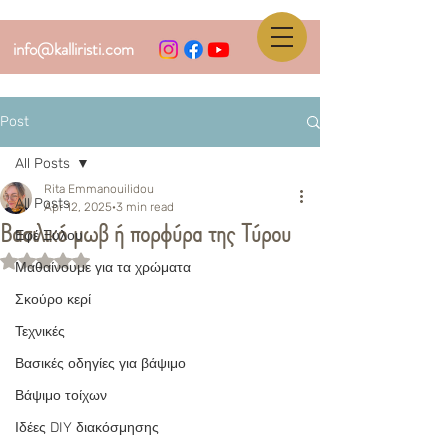
info@kalliristi.com
Post
All Posts
Rita Emmanouilidou
All Posts
Apr 12, 2025
3 min read
Βασιλικό μωβ ή πορφύρα της Τύρου
Εφέ Ξύλου
Rated NaN out of 5 stars.
Μαθαίνουμε για τα χρώματα
Σκούρο κερί
Τεχνικές
Βασικές οδηγίες για βάψιμο
Βάψιμο τοίχων
Ιδέες DIY διακόσμησης