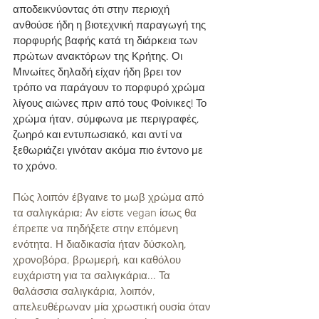
αποδεικνύοντας ότι στην περιοχή 
ανθούσε ήδη η βιοτεχνική παραγωγή της 
πορφυρής βαφής κατά τη διάρκεια των 
πρώτων ανακτόρων της Κρήτης. Οι 
Μινωίτες δηλαδή είχαν ήδη βρει τον 
τρόπο να παράγουν το πορφυρό χρώμα 
λίγους αιώνες πριν από τους Φοίνικες! Το 
χρώμα ήταν, σύμφωνα με περιγραφές, 
ζωηρό και εντυπωσιακό, και αντί να 
ξεθωριάζει γινόταν ακόμα πιο έντονο με 
το χρόνο.
Πώς λοιπόν έβγαινε το μωβ χρώμα από 
τα σαλιγκάρια; Αν είστε vegan ίσως θα 
έπρεπε να πηδήξετε στην επόμενη 
ενότητα. Η διαδικασία ήταν δύσκολη, 
χρονοβόρα, βρωμερή, και καθόλου 
ευχάριστη για τα σαλιγκάρια... Τα 
θαλάσσια σαλιγκάρια, λοιπόν, 
απελευθέρωναν μία χρωστική ουσία όταν 