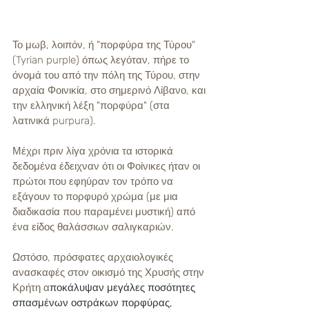
Το μωβ, λοιπόν, ή "πορφύρα της Τύρου" 
(Tyrian purple) όπως λεγόταν, πήρε το 
όνομά του από την πόλη της Τύρου, στην 
αρχαία Φοινικία, στο σημερινό Λίβανο, και 
την ελληνική λέξη "πορφύρα" (στα 
λατινικά purpura).   
Μέχρι πριν λίγα χρόνια τα ιστορικά 
δεδομένα έδειχναν ότι οι Φοίνικες ήταν οι 
πρώτοι που εφηύραν τον τρόπο να 
εξάγουν το πορφυρό χρώμα (με μια 
διαδικασία που παραμένει μυστική) από 
ένα είδος θαλάσσιων σαλιγκαριών. 
Ωστόσο, πρόσφατες αρχαιολογικές 
ανασκαφές στον οικισμό της Χρυσής στην 
Κρήτη α
ποκάλυψαν μεγάλες ποσότητες 
σπασμένων οστράκων πορφύρας, 