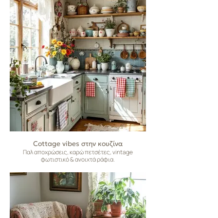
Cottage vibes στην κουζίνα
Παλ αποχρώσεις, καρώ πετσέτες, vintage
φωτιστικό & ανοιχτά ράφια.