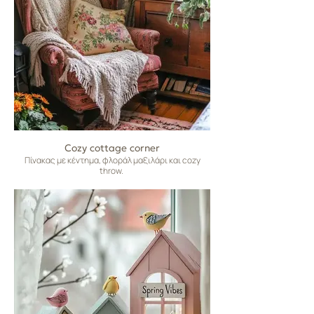
Cozy cottage corner
Πίνακας με κέντημα, φλοράλ μαξιλάρι και cozy
throw.