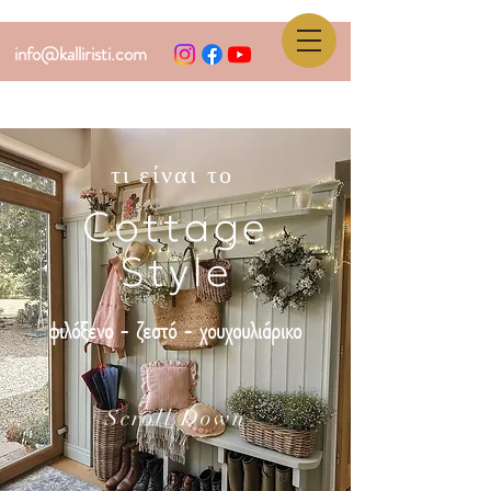
info@kalliristi.com
τι είναι το
Cottage
Style
φιλόξενο - ζεστό - χουχουλιάρικο
Scroll Down