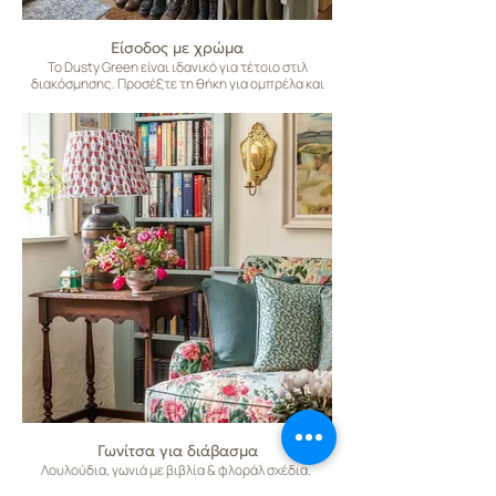
Είσοδος με χρώμα
Το Dusty Green είναι ιδανικό για τέτοιο στιλ
διακόσμησης. Προσέξτε τη θήκη για ομπρέλα και
τις λαστιχένιες μπότες στην είσοδο.
Γωνίτσα για διάβασμα
Λουλούδια, γωνιά με βιβλία & φλοράλ σχέδια.